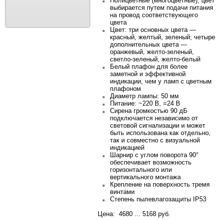
Полицветные
(многоцветные), цвет
выбирается путем подачи питания
на провод соответствующего
цвета
Цвет: три основных цвета —
красный, желтый, зеленый; четыре
дополнительных цвета —
оранжевый, желто-зеленый,
светло-зеленый, желто-белый
Белый плафон для более
заметной и эффективной
индикации
, чем у ламп с цветным
плафоном
Диаметр лампы: 50 мм
Питание: ~220 В, =24 B
Сирена громкостью 90 дБ
подключается независимо от
световой сигнализации и может
быть использована как отдельно,
так и совместно с визуальной
индикацией
Шарнир с углом поворота 90°
обеспечивает возможность
горизонтального или
вертикального монтажа
Крепление на поверхность тремя
винтами
Степень пылевлагозащиты IP53
Цена: 4680 ... 5168 руб.