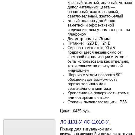
красный, желтый, зеленый; четыре
дополнительных цвета —
оранжевый, желто-зеленый,
светло-зеленый, желто-белый
Белый плафон для более
заметной и эффективной
индикации
, чем у ламп с цветным
плафоном
Диаметр лампы: 75 мм
Питание: ~220 В, =24 B
Сирена громкостью 90 дБ
подключается независимо от
световой сигнализации и может
быть использована как отдельно,
так и совместно с визуальной
индикацией
Шарнир с углом поворота 90°
обеспечивает возможность
горизонтального или
вертикального монтажа
Крепление на поверхность тремя
или четырьмя винтами
Степень пылевлагозащиты IP53
Цена: 6435 руб.
ЛС-1101-У, ЛС-1101С-У
Прибор для визуальной или
визуально-звуковой индикации статуса