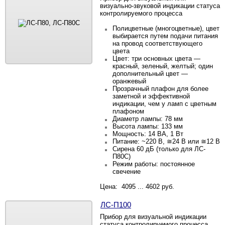
визуально-звуковой индикации статуса
контролируемого процесса
Полицветные
(многоцветные), цвет
выбирается путем подачи питания
на провод соответствующего
цвета
Цвет: три основных цвета —
красный, зеленый, желтый; один
дополнительный цвет —
оранжевый
Прозрачный плафон для более
заметной и эффективной
индикации
, чем у ламп с цветным
плафоном
Диаметр лампы: 78 мм
Высота лампы: 133 мм
Мощность: 14 ВА, 1 Вт
Питание: ~220 В, ≅24 В или ≅12 В
Сирена 60 дБ (только для ЛС-
П80С)
Режим работы: постоянное
свечение
Цена: 4095 ... 4602 руб.
ЛС-П100
Прибор для визуальной индикации
статуса контролируемого процесса