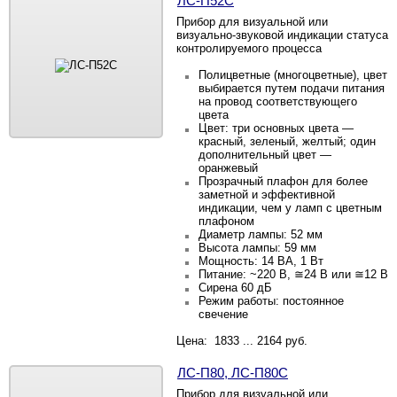
ЛС-П52С
Прибор для визуальной или
визуально-звуковой индикации статуса
контролируемого процесса
Полицветные
(многоцветные), цвет
выбирается путем подачи питания
на провод соответствующего
цвета
Цвет: три основных цвета —
красный, зеленый, желтый; один
дополнительный цвет —
оранжевый
Прозрачный плафон для более
заметной и эффективной
индикации
, чем у ламп с цветным
плафоном
Диаметр лампы: 52 мм
Высота лампы: 59 мм
Мощность: 14 ВА, 1 Вт
Питание: ~220 В, ≅24 В или ≅12 В
Сирена 60 дБ
Режим работы: постоянное
свечение
Цена: 1833 ... 2164 руб.
ЛС-П80, ЛС-П80С
Прибор для визуальной или