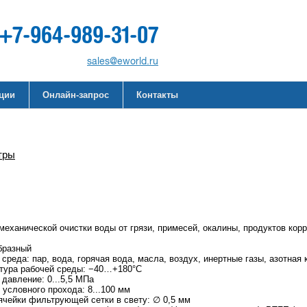
+7-964-989-31-07
sales@eworld.ru
кции
Онлайн-запрос
Контакты
тры
механической очистки воды от грязи, примесей, окалины, продуктов кор
образный
среда: пар, вода, горячая вода, масла, воздух, инертные газы, азотная 
тура рабочей среды: −40…+180°С
 давление: 0...5,5 МПа
 условного прохода: 8...100 мм
ячейки фильтрующей сетки в свету: ∅ 0,5 мм