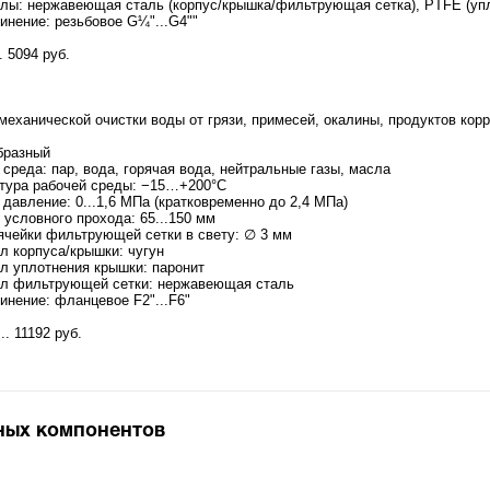
лы: нержавеющая сталь (корпус/крышка/фильтрующая сетка), PTFE (уп
инение: резьбовое G¼"...G4""
. 5094 руб.
механической очистки воды от грязи, примесей, окалины, продуктов кор
образный
среда: пар, вода, горячая вода, нейтральные газы, масла
тура рабочей среды: −15…+200°С
давление: 0...1,6 МПа (кратковременно до 2,4 МПа)
 условного прохода: 65...150 мм
ячейки фильтрующей сетки в свету: ∅ 3 мм
л корпуса/крышки: чугун
л уплотнения крышки: паронит
л фильтрующей сетки: нержавеющая сталь
инение: фланцевое F2"...F6"
.. 11192 руб.
ных компонентов