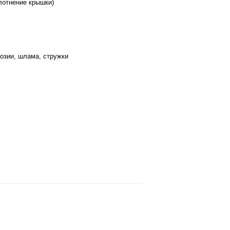
лотнение крышки)
розии, шлама, стружки